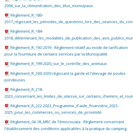
2006_sur_la_rémunération_des_élus_municipaux
Règlement_R_180-
2017_régissant_les_périodes_de_questions_lors_des_séances_du_cons
Règlement_R_184-
2018_déterminant_les_modalités_de_publication_des_avis_publics_mu
Règlement_R_192-2019 - Règlement relatif au mode de tarification
pour la fourniture de certains services par la Municipalité
Règlement_R_199-2020_sur_le_contrôle_des_animaux
Règlement_R_200-2020 régissant la garde et l'élevage de poules
pondeuses
Règlement_R_218-
2023_concernant_les_limites_de_vitesse_sur_certains_chemins_et_route
Règlement_R_222-2023_Programme_d'aide_financière_2023-
2025_pour_les_commerces_ou_services_de_proximité
Règlement_04-18_MRC de Témiscouata - Règlement concernant
l'établissement des conditions applicables à la pratique du camping