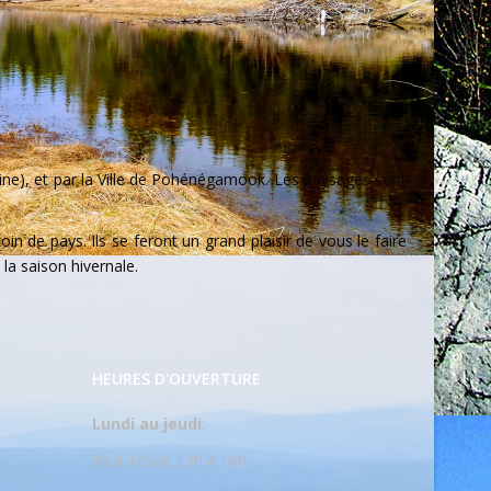
ine), et par la Ville de Pohénégamook. Les paysages sont
in de pays. Ils se feront un grand plaisir de vous le faire
la saison hivernale.
HEURES D'OUVERTURE
Lundi au jeudi
:
9h à 12h et 13h à 16h