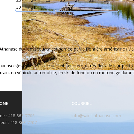
23
24
25
26
27
28
29
30
31
t-Athanase du Témiscouata est bornée par la frontière américaine (Ma
nasois(es) sont très accueillants et surtout très fiers de leur petit co
rrain, en véhicule automobile, en ski de fond ou en motoneige durant 
HONE
COURRIEL
ne : 418 863-7706
info@saint-athanase.com
ieur : 418 863-7707