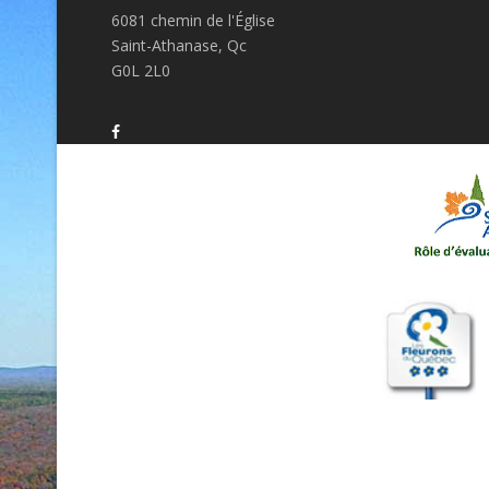
6081 chemin de l'Église
Saint-Athanase, Qc
G0L 2L0